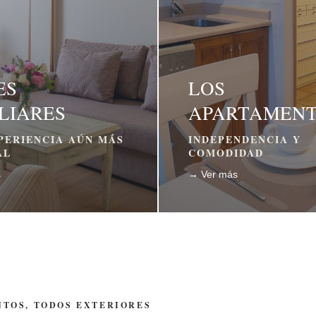
ES
LOS
LIARES
APARTAMEN
PERIENCIA AÚN MÁS
INDEPENDENCIA Y
AL
COMODIDAD
s
→ Ver más
NTOS, TODOS EXTERIORES